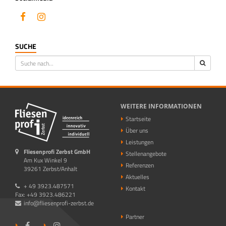
SUCHE
WEITERE INFORMATIONEN
Startseite
Über uns
Leistungen
Fliesenprofi Zerbst GmbH
Stellenangebote
Am Kux Winkel 9
Referenzen
39261 Zerbst/Anhalt
Aktuelles
+ 49 3923.487571
Kontakt
Fax: +49 3923.486221
info@fliesenprofi-zerbst.de
Partner