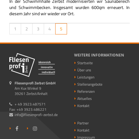
In der Schwimmhalle Zerbst modernisierten wir Saunabereich
und Schwimmbecken. Insgesamt wurden 600qm erneuert. In
diesem Jahr sind wir wieder vor Ort.
1
2
3
4
5
WEITERE INFORMATIONEN
Startseite
Über uns
Leistungen
Fliesenprofi Zerbst GmbH
Stellenangebote
Am Kux Winkel 9
Referenzen
39261 Zerbst/Anhalt
Aktuelles
+ 49 3923.487571
Kontakt
Fax: +49 3923.486221
info@fliesenprofi-zerbst.de
Partner
Kontakt
Impressum