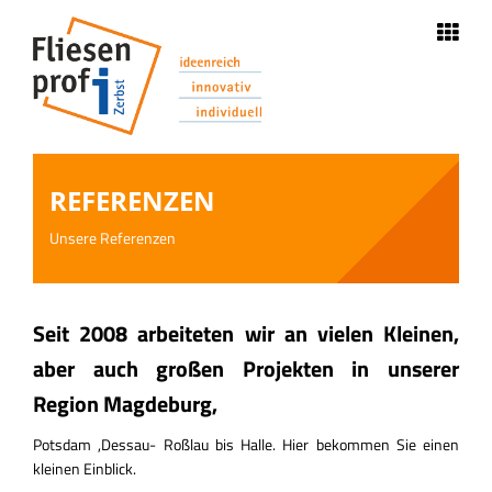
Navigation
STARTSEITE
ÜBER UNS
REFERENZEN
Unsere Referenzen
LEISTUNGEN
STELLENANGEBOTE
Seit 2008 arbeiteten wir an vielen Kleinen,
aber auch großen Projekten in unserer
REFERENZEN
Region Magdeburg,
Potsdam ,Dessau- Roßlau bis Halle. Hier bekommen Sie einen
AKTUELLES
kleinen Einblick.