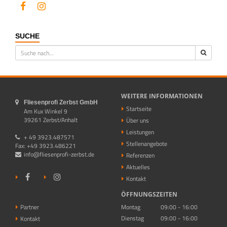
SUCHE
WEITERE INFORMATIONEN
Fliesenprofi Zerbst GmbH
Startseite
Am Kux Winkel 9
39261 Zerbst/Anhalt
Über uns
Leistungen
+ 49 3923.487571
Stellenangebote
Fax: +49 3923.486221
info@fliesenprofi-zerbst.de
Referenzen
Aktuelles
Kontakt
ÖFFNUNGSZEITEN
Partner
Montag
09:00 - 16:00
Dienstag
09:00 - 16:00
Kontakt