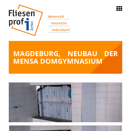
Navigation
STARTSEITE
ÜBER UNS
MAGDEBURG, NEUBAU DER
MENSA DOMGYMNASIUM
LEISTUNGEN
STELLENANGEBOTE
REFERENZEN
AKTUELLES