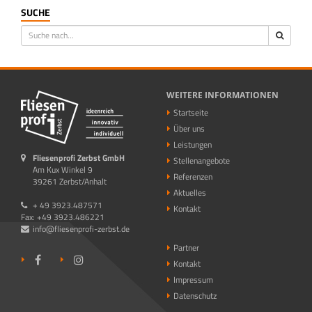
SUCHE
WEITERE INFORMATIONEN
Startseite
Über uns
Leistungen
Fliesenprofi Zerbst GmbH
Stellenangebote
Am Kux Winkel 9
Referenzen
39261 Zerbst/Anhalt
Aktuelles
+ 49 3923.487571
Kontakt
Fax: +49 3923.486221
info@fliesenprofi-zerbst.de
Partner
Kontakt
Impressum
Datenschutz