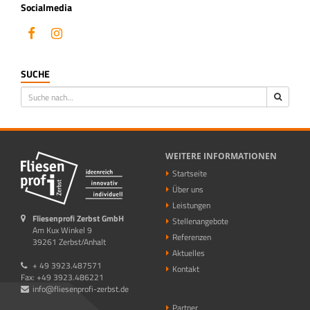
Socialmedia
SUCHE
WEITERE INFORMATIONEN
Startseite
Über uns
Leistungen
Fliesenprofi Zerbst GmbH
Stellenangebote
Am Kux Winkel 9
Referenzen
39261 Zerbst/Anhalt
Aktuelles
+ 49 3923.487571
Kontakt
Fax: +49 3923.486221
info@fliesenprofi-zerbst.de
Partner