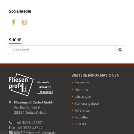
Socialmedia
SUCHE
WEITERE INFORMATIONEN
Startseite
Über uns
Leistungen
Fliesenprofi Zerbst GmbH
Stellenangebote
Am Kux Winkel 9
Referenzen
39261 Zerbst/Anhalt
Aktuelles
+ 49 3923.487571
Kontakt
Fax: +49 3923.486221
info@fliesenprofi-zerbst.de