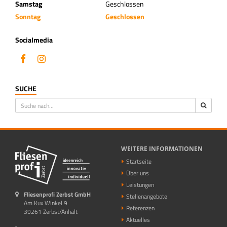
Samstag
Geschlossen
Sonntag
Geschlossen
Socialmedia
SUCHE
WEITERE INFORMATIONEN
Startseite
Über uns
Leistungen
Fliesenprofi Zerbst GmbH
Stellenangebote
Am Kux Winkel 9
Referenzen
39261 Zerbst/Anhalt
Aktuelles